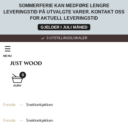
SOMMERFERIE KAN MEDFØRE LENGRE
LEVERINGSTID PÅ UTVALGTE VARER. KONTAKT OSS
FOR AKTUELL LEVERINGSTID
GJELDER I JULI MÅNED
3 UTSTILLINGSLOKALER
☰
MENU
SNEKKER
BADEROMSMØBLER
0
KURV
SNEKKER
KJØKKEN
Forside
—
Snekkerkjøkken
Forside
—
Snekkerkjøkken
FOR