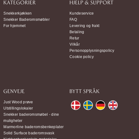
KATEGORIER
HJELP & SUPPORT
Snekkerkjøkken
Kundeservice
Snekker Baderomsmøbler
FAQ
For hjemmet
Levering og frakt
Betaling
Retur
Vilkår
Personopplysningspolicy
Cookie policy
GENVEJE
BYTT SPRÅK
Just Wood prøve
Utstillingslokaler
Snekker baderomsmøbel - dine
muligheter
Marmorline baderomsbenkeplater
Solid Surface baderomsvask