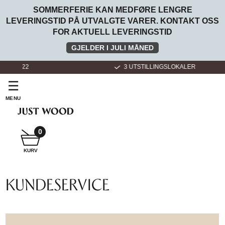
SOMMERFERIE KAN MEDFØRE LENGRE
LEVERINGSTID PÅ UTVALGTE VARER. KONTAKT OSS
FOR AKTUELL LEVERINGSTID
GJELDER I JULI MÅNED
3 UTSTILLINGSLOKALER
☰
MENU
SNEKKER
BADEROMSMØBLER
0
KURV
SNEKKER
KJØKKEN
KUNDESERVICE
FOR