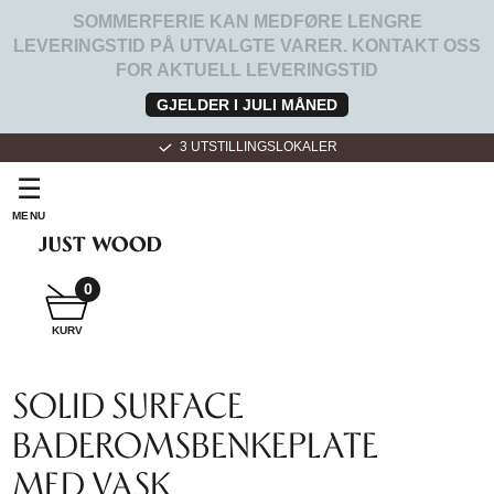
SOMMERFERIE KAN MEDFØRE LENGRE
LEVERINGSTID PÅ UTVALGTE VARER. KONTAKT OSS
FOR AKTUELL LEVERINGSTID
GJELDER I JULI MÅNED
3 UTSTILLINGSLOKALER
☰
MENU
SNEKKER
BADEROMSMØBLER
0
KURV
SNEKKER
KJØKKEN
SOLID SURFACE
BADEROMSBENKEPLATE
MED VASK
FOR