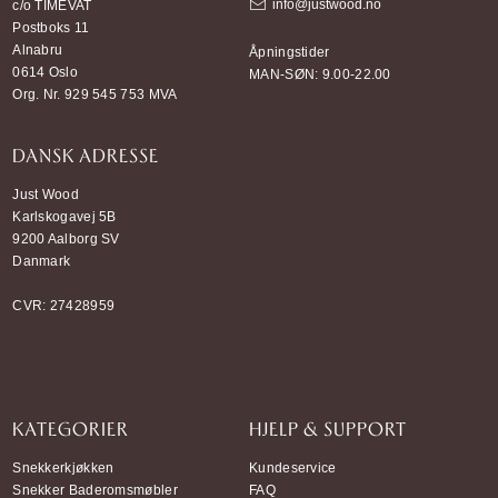
info@justwood.no
c/o TIMEVAT
Postboks 11
Alnabru
Åpningstider
0614 Oslo
MAN-SØN: 9.00-22.00
Org. Nr. 929 545 753 MVA
DANSK ADRESSE
Just Wood
Karlskogavej 5B
9200 Aalborg SV
Danmark
CVR: 27428959
KATEGORIER
HJELP & SUPPORT
Snekkerkjøkken
Kundeservice
Snekker Baderomsmøbler
FAQ