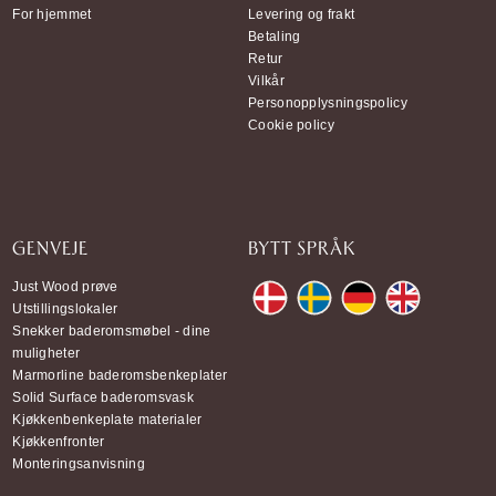
For hjemmet
Levering og frakt
Betaling
Retur
Vilkår
Personopplysningspolicy
Cookie policy
GENVEJE
BYTT SPRÅK
Just Wood prøve
Utstillingslokaler
Snekker baderomsmøbel - dine
muligheter
Marmorline baderomsbenkeplater
Solid Surface baderomsvask
Kjøkkenbenkeplate materialer
Kjøkkenfronter
Monteringsanvisning