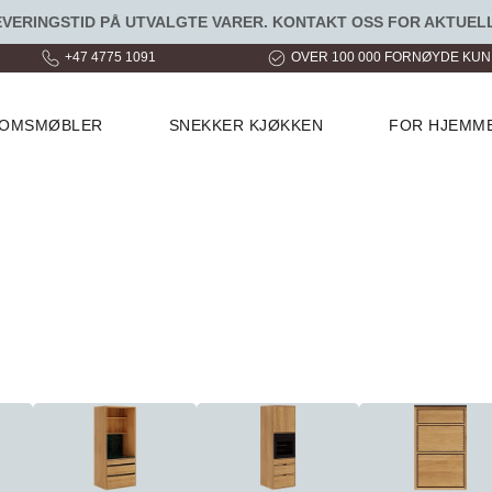
ERINGSTID PÅ UTVALGTE VARER. KONTAKT OSS FOR AKTUELL
+47 4775 1091
OVER 100 000 FORNØYDE KU
ROMSMØBLER
SNEKKER KJØKKEN
FOR HJEMM