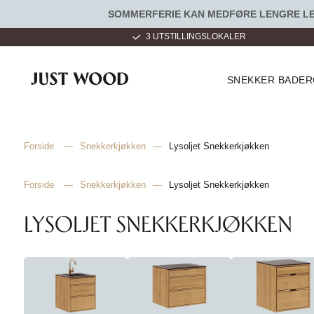
SOMMERFERIE KAN MEDFØRE LENGRE LEV
 HVER DAG 9 - 22
3 UTSTILLINGSLOKALER
SNEKKER BADE
Forside
—
Snekkerkjøkken
—
Lysoljet Snekkerkjøkken
Forside
—
Snekkerkjøkken
—
Lysoljet Snekkerkjøkken
LYSOLJET SNEKKERKJØKKEN