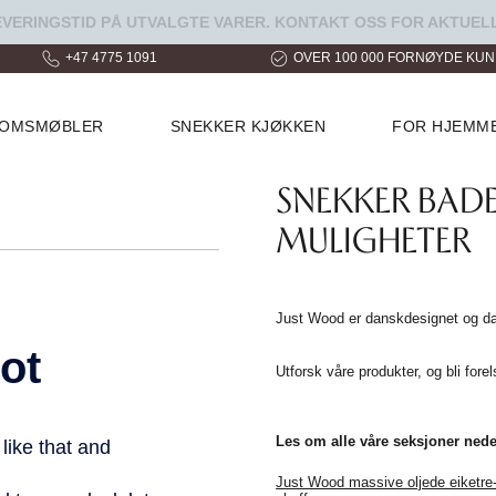
ERINGSTID PÅ UTVALGTE VARER. KONTAKT OSS FOR AKTUELL
+47 4775 1091
OVER 100 000 FORNØYDE KU
ROMSMØBLER
SNEKKER KJØKKEN
FOR HJEMM
SNEKKER BAD
MULIGHETER
Just Wood er danskdesignet og dan
Utforsk våre produkter, og bli fore
Les om alle våre seksjoner nede
Just Wood massive oljede eiketre