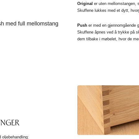
Original
er uten mellomstangen, sl
Skuffene lukkes med et dytt, hvorpå
h med full mellomstang
Push
er med en gjennomgående gla
Skuffene åpnes ved å trykke på s
dem tilbake i møbelet, hvor de med 
LINGER
 oljebehandling: