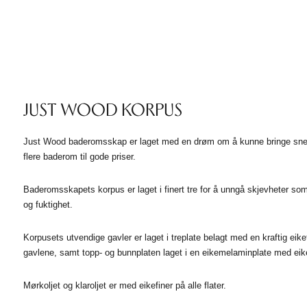
JUST WOOD KORPUS
Just Wood baderomsskap er laget med en drøm om å kunne bringe snekk
flere baderom til gode priser.
Baderomsskapets korpus er laget i finert tre for å unngå skjevheter som
og fuktighet.
Korpusets utvendige gavler er laget i treplate belagt med en kraftig eikef
gavlene, samt topp- og bunnplaten laget i en eikemelaminplate med eike
Mørkoljet og klaroljet er med eikefiner på alle flater.