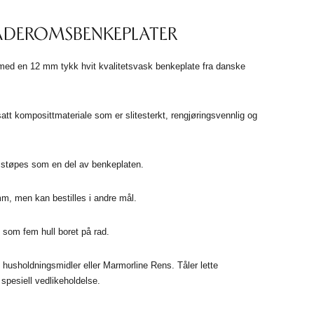
BADEROMSBENKEPLATER
ed en 12 mm tykk hvit kvalitetsvask benkeplate fra danske
tt komposittmateriale som er slitesterkt, rengjøringsvennlig og
støpes som en del av benkeplaten.
mm, men kan bestilles i andre mål.
 som fem hull boret på rad.
 husholdningsmidler eller Marmorline Rens. Tåler lette
spesiell vedlikeholdelse.