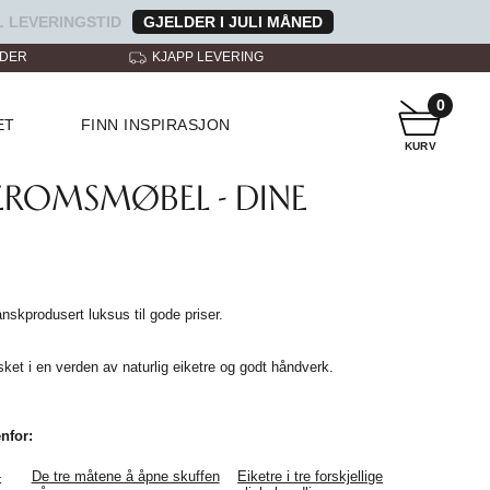
 LEVERINGSTID
GJELDER I JULI MÅNED
NDER
KJAPP LEVERING
KUNDESERVICE
0
ET
FINN INSPIRASJON
KURV
EROMSMØBEL - DINE
skprodusert luksus til gode priser.
lsket i en verden av naturlig eiketre og godt håndverk.
nfor:
-
De tre måtene å åpne skuffen
Eiketre i tre forskjellige