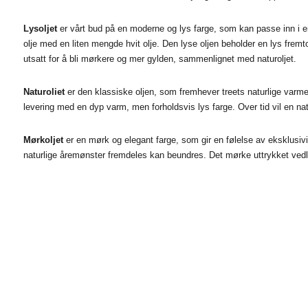
Lysoljet
er vårt bud på en moderne og lys farge, som kan passe inn i en
olje med en liten mengde hvit olje. Den lyse oljen beholder en lys fremto
utsatt for å bli mørkere og mer gylden, sammenlignet med naturoljet.
Naturoliet
er den klassiske oljen, som fremhever treets naturlige varme
levering med en dyp varm, men forholdsvis lys farge. Over tid vil en na
Mørkoljet
er en mørk og elegant farge, som gir en følelse av eksklusiv
naturlige åremønster fremdeles kan beundres. Det mørke uttrykket vedl