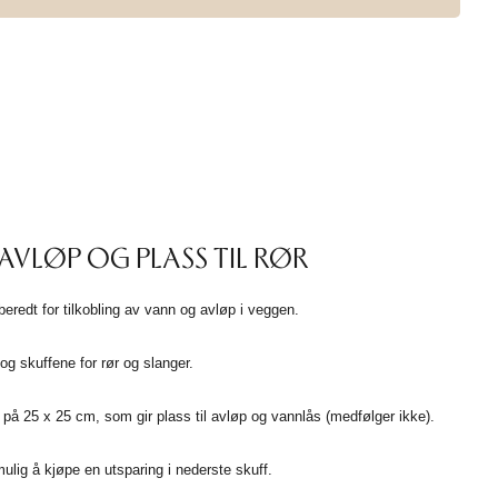
AVLØP OG PLASS TIL RØR
redt for tilkobling av vann og avløp i veggen.
g skuffene for rør og slanger.
f på 25 x 25 cm, som gir plass til avløp og vannlås (medfølger ikke).
 mulig å kjøpe en utsparing i nederste skuff.