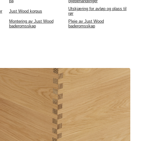
på
oljebehandlinger
Utskjæring for avløp og plass til
er
Just Wood korpus
rør
Montering av Just Wood
Pleie av Just Wood
baderomsskap
baderomsskap