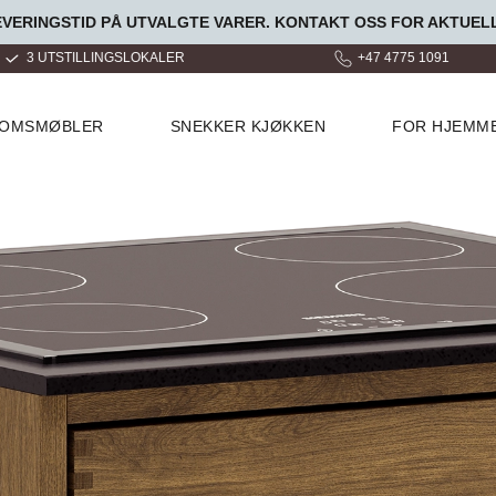
ERINGSTID PÅ UTVALGTE VARER. KONTAKT OSS FOR AKTUELL
+47 4775 1091
OVER 100 000 FORNØYDE KU
ROMSMØBLER
SNEKKER KJØKKEN
FOR HJEMM