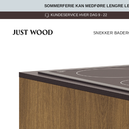
SOMMERFERIE KAN MEDFØRE LENGRE LEV
 HVER DAG 9 - 22
3 UTSTILLINGSLOKALER
SNEKKER BADE