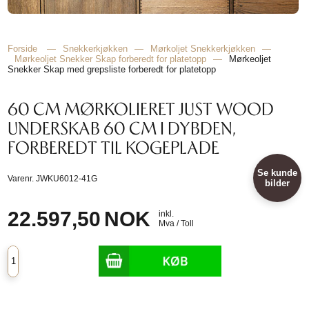
Forside
—
Snekkerkjøkken
—
Mørkoljet Snekkerkjøkken
—
Mørkeoljet Snekker Skap forberedt for platetopp
—
Mørkeoljet
Snekker Skap med grepsliste forberedt for platetopp
60 CM MØRKOLIERET JUST WOOD
UNDERSKAB 60 CM I DYBDEN,
FORBEREDT TIL KOGEPLADE
Se kunde
Varenr.
JWKU6012-41G
bilder
22.597,50
NOK
inkl.
Mva / Toll