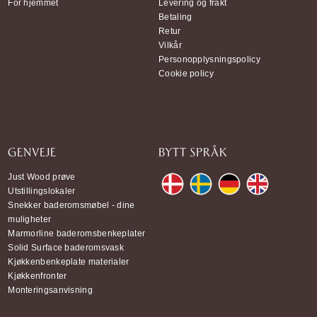
For hjemmet
Levering og frakt
Betaling
Retur
Vilkår
Personopplysningspolicy
Cookie policy
GENVEJE
BYTT SPRÅK
Just Wood prøve
Utstillingslokaler
Snekker baderomsmøbel - dine
muligheter
Marmorline baderomsbenkeplater
Solid Surface baderomsvask
Kjøkkenbenkeplate materialer
Kjøkkenfronter
Monteringsanvisning