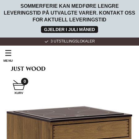
SOMMERFERIE KAN MEDFØRE LENGRE
LEVERINGSTID PÅ UTVALGTE VARER. KONTAKT OSS
FOR AKTUELL LEVERINGSTID
GJELDER I JULI MÅNED
3 UTSTILLINGSLOKALER
☰
MENU
SNEKKER
BADEROMSMØBLER
0
KURV
SNEKKER
KJØKKEN
FOR