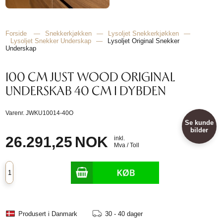
Forside
—
Snekkerkjøkken
—
Lysoljet Snekkerkjøkken
—
Lysoljet Snekker Underskap
—
Lysoljet Original Snekker
Underskap
100 CM JUST WOOD ORIGINAL
UNDERSKAB 40 CM I DYBDEN
Varenr.
JWKU10014-40O
Se kunde
bilder
26.291,25
NOK
inkl.
Mva / Toll
Produsert i Danmark
30 - 40 dager