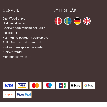
GENVEJE
BYTT SPRÅK
Just Wood prøve
Utstillingslokaler
Snekker baderomsmøbel - dine
muligheter
Marmorline baderomsbenkeplater
Solid Surface baderomsvask
Kjøkkenbenkeplate materialer
Kjøkkenfronter
Monteringsanvisning