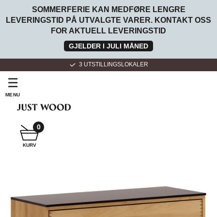
SOMMERFERIE KAN MEDFØRE LENGRE
LEVERINGSTID PÅ UTVALGTE VARER. KONTAKT OSS
FOR AKTUELL LEVERINGSTID
GJELDER I JULI MÅNED
3 UTSTILLINGSLOKALER
☰
MENU
SNEKKER
BADEROMSMØBLER
0
KURV
SNEKKER
KJØKKEN
FOR