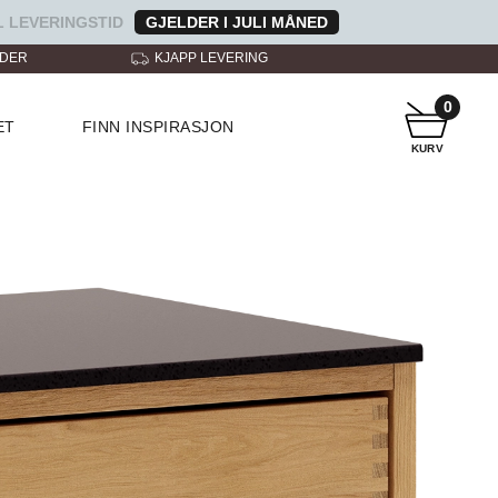
 LEVERINGSTID
GJELDER I JULI MÅNED
NDER
KJAPP LEVERING
KUNDESERVICE
0
ET
FINN INSPIRASJON
KURV