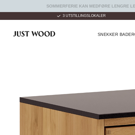
SOMMERFERIE KAN MEDFØRE LENGRE LEV
 HVER DAG 9 - 22
3 UTSTILLINGSLOKALER
SNEKKER BADE