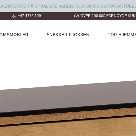
ERINGSTID PÅ UTVALGTE VARER. KONTAKT OSS FOR AKTUELL
+47 4775 1091
OVER 100 000 FORNØYDE KU
ROMSMØBLER
SNEKKER KJØKKEN
FOR HJEMM