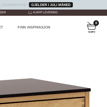
 LEVERINGSTID
GJELDER I JULI MÅNED
NDER
KJAPP LEVERING
KUNDESERVICE
0
ET
FINN INSPIRASJON
KURV