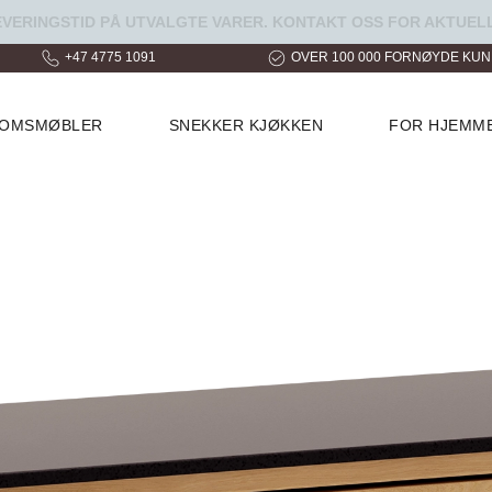
ERINGSTID PÅ UTVALGTE VARER. KONTAKT OSS FOR AKTUELL
+47 4775 1091
OVER 100 000 FORNØYDE KU
ROMSMØBLER
SNEKKER KJØKKEN
FOR HJEMM