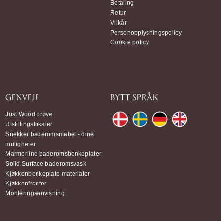
Betaling
Retur
Vilkår
Personopplysningspolicy
Cookie policy
GENVEJE
BYTT SPRÅK
Just Wood prøve
Utstillingslokaler
Snekker baderomsmøbel - dine
muligheter
Marmorline baderomsbenkeplater
Solid Surface baderomsvask
Kjøkkenbenkeplate materialer
Kjøkkenfronter
Monteringsanvisning