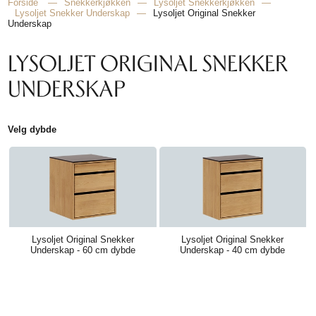
HJEMMET
Forside
—
Snekkerkjøkken
—
Lysoljet Snekkerkjøkken
—
Lysoljet Snekker Underskap
—
Lysoljet Original Snekker
Underskap
LYSOLJET ORIGINAL SNEKKER
FINN
INSPIRASJON
UNDERSKAP
Velg dybde
Lysoljet Original Snekker
Lysoljet Original Snekker
Underskap - 60 cm dybde
Underskap - 40 cm dybde