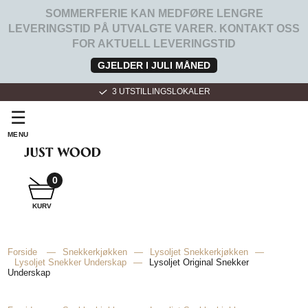
SOMMERFERIE KAN MEDFØRE LENGRE
LEVERINGSTID PÅ UTVALGTE VARER. KONTAKT OSS
FOR AKTUELL LEVERINGSTID
GJELDER I JULI MÅNED
3 UTSTILLINGSLOKALER
☰
MENU
SNEKKER
BADEROMSMØBLER
0
KURV
SNEKKER
KJØKKEN
Forside
—
Snekkerkjøkken
—
Lysoljet Snekkerkjøkken
—
Lysoljet Snekker Underskap
—
Lysoljet Original Snekker
Underskap
FOR