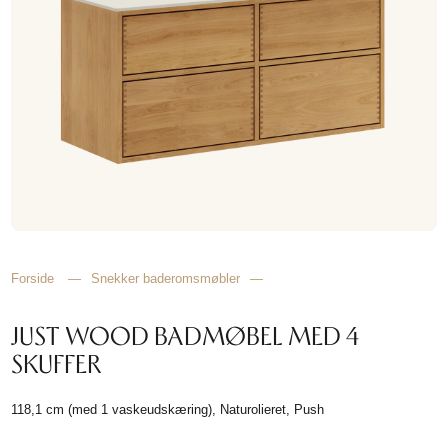
HJEMMET
FINN
INSPIRASJON
Forside
—
Snekker baderomsmøbler
—
JUST WOOD BADMØBEL MED 4
SKUFFER
118,1 cm (med 1 vaskeudskæring), Naturolieret, Push