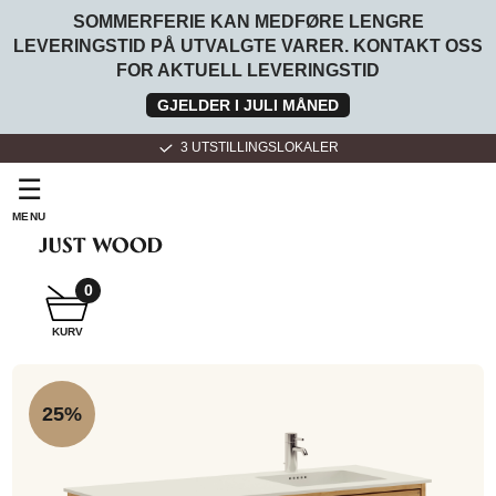
SOMMERFERIE KAN MEDFØRE LENGRE
LEVERINGSTID PÅ UTVALGTE VARER. KONTAKT OSS
FOR AKTUELL LEVERINGSTID
GJELDER I JULI MÅNED
3 UTSTILLINGSLOKALER
☰
MENU
SNEKKER
BADEROMSMØBLER
0
KURV
SNEKKER
KJØKKEN
25%
FOR