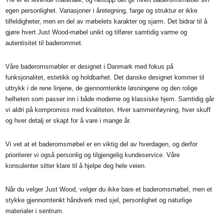
egen personlighet. Variasjoner i åretegning, farge og struktur er ikke
tilfeldigheter, men en del av møbelets karakter og sjarm. Det bidrar til å
gjøre hvert Just Wood-møbel unikt og tilfører samtidig varme og
autentisitet til baderommet.
Våre baderomsmøbler er designet i Danmark med fokus på
funksjonalitet, estetikk og holdbarhet. Det danske designet kommer til
uttrykk i de rene linjene, de gjennomtenkte løsningene og den rolige
helheten som passer inn i både moderne og klassiske hjem. Samtidig går
vi aldri på kompromiss med kvaliteten. Hver sammenføyning, hver skuff
og hver detalj er skapt for å vare i mange år.
Vi vet at et baderomsmøbel er en viktig del av hverdagen, og derfor
prioriterer vi også personlig og tilgjengelig kundeservice. Våre
konsulenter sitter klare til å hjelpe deg hele veien.
Når du velger Just Wood, velger du ikke bare et baderomsmøbel, men et
stykke gjennomtenkt håndverk med sjel, personlighet og naturlige
materialer i sentrum.