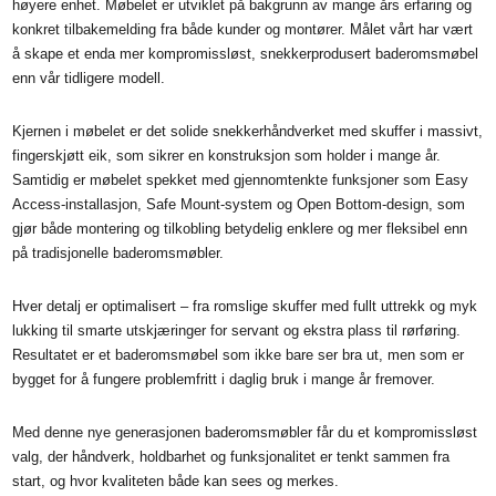
høyere enhet. Møbelet er utviklet på bakgrunn av mange års erfaring og
konkret tilbakemelding fra både kunder og montører. Målet vårt har vært
å skape et enda mer kompromissløst, snekkerprodusert baderomsmøbel
enn vår tidligere modell.
Kjernen i møbelet er det solide snekkerhåndverket med skuffer i massivt,
fingerskjøtt eik, som sikrer en konstruksjon som holder i mange år.
Samtidig er møbelet spekket med gjennomtenkte funksjoner som Easy
Access-installasjon, Safe Mount-system og Open Bottom-design, som
gjør både montering og tilkobling betydelig enklere og mer fleksibel enn
på tradisjonelle baderomsmøbler.
Hver detalj er optimalisert – fra romslige skuffer med fullt uttrekk og myk
lukking til smarte utskjæringer for servant og ekstra plass til rørføring.
Resultatet er et baderomsmøbel som ikke bare ser bra ut, men som er
bygget for å fungere problemfritt i daglig bruk i mange år fremover.
Med denne nye generasjonen baderomsmøbler får du et kompromissløst
valg, der håndverk, holdbarhet og funksjonalitet er tenkt sammen fra
start, og hvor kvaliteten både kan sees og merkes.