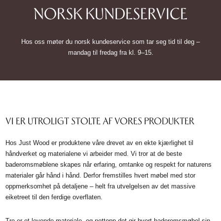
NORSK KUNDESERVICE
Hos oss møter du norsk kundeservice som tar seg tid til deg –
mandag til fredag fra kl. 9–15.
VI ER UTROLIGT STOLTE AF VORES PRODUKTER
Hos Just Wood er produktene våre drevet av en ekte kjærlighet til
håndverket og materialene vi arbeider med. Vi tror at de beste
baderomsmøblene skapes når erfaring, omtanke og respekt for naturens
materialer går hånd i hånd. Derfor fremstilles hvert møbel med stor
oppmerksomhet på detaljene – helt fra utvelgelsen av det massive
eiketreet til den ferdige overflaten.
Tre er et levende materiale, og nettopp det gir hvert baderomsmøbel sin