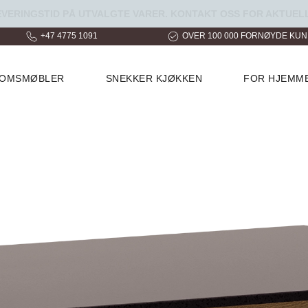
ERINGSTID PÅ UTVALGTE VARER. KONTAKT OSS FOR AKTUELL
+47 4775 1091
OVER 100 000 FORNØYDE KU
ROMSMØBLER
SNEKKER KJØKKEN
FOR HJEMM