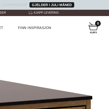
 LEVERINGSTID
GJELDER I JULI MÅNED
NDER
KJAPP LEVERING
KUNDESERVICE
0
ET
FINN INSPIRASJON
KURV