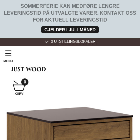
SOMMERFERIE KAN MEDFØRE LENGRE
LEVERINGSTID PÅ UTVALGTE VARER. KONTAKT OSS
FOR AKTUELL LEVERINGSTID
GJELDER I JULI MÅNED
3 UTSTILLINGSLOKALER
☰
MENU
SNEKKER
BADEROMSMØBLER
0
KURV
SNEKKER
KJØKKEN
FOR