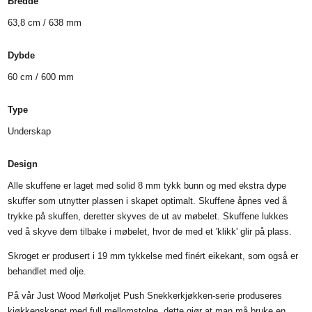
Bredde
63,8 cm / 638 mm
Dybde
60 cm / 600 mm
Type
Underskap
Design
Alle skuffene er laget med solid 8 mm tykk bunn og med ekstra dype
skuffer som utnytter plassen i skapet optimalt. Skuffene åpnes ved å
trykke på skuffen, deretter skyves de ut av møbelet. Skuffene lukkes
ved å skyve dem tilbake i møbelet, hvor de med et 'klikk' glir på plass.
Skroget er produsert i 19 mm tykkelse med finért eikekant, som også er
behandlet med olje.
På vår Just Wood Mørkoljet Push Snekkerkjøkken-serie produseres
kjøkkenskapet med full mellomstolpe, dette gjør at man må bruke en