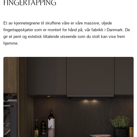
FINGERTAPPING
Et av kjennetegnene til skuffene våre er våre massive, oljede
fingertappskjøter som er montert for hånd på; vår fabrikk i Danmark. De
gir et pent og estetisk tiltalende utseende som du stolt kan vise frem
hjemme.