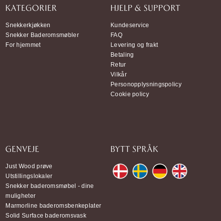
KATEGORIER
HJELP & SUPPORT
Snekkerkjøkken
Kundeservice
Snekker Baderomsmøbler
FAQ
For hjemmet
Levering og frakt
Betaling
Retur
Vilkår
Personopplysningspolicy
Cookie policy
GENVEJE
BYTT SPRÅK
Just Wood prøve
Utstillingslokaler
Snekker baderomsmøbel - dine
muligheter
Marmorline baderomsbenkeplater
Solid Surface baderomsvask