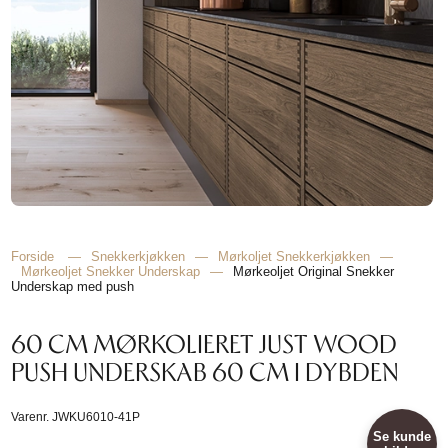
Forside
—
Snekkerkjøkken
—
Mørkoljet Snekkerkjøkken
—
Mørkeoljet Snekker Underskap
—
Mørkeoljet Original Snekker
Underskap med push
60 CM MØRKOLIERET JUST WOOD
PUSH UNDERSKAB 60 CM I DYBDEN
Varenr.
JWKU6010-41P
Se kunde