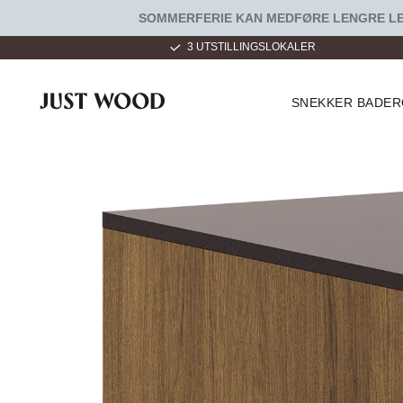
SOMMERFERIE KAN MEDFØRE LENGRE LEV
 HVER DAG 9 - 22
3 UTSTILLINGSLOKALER
SNEKKER BADE