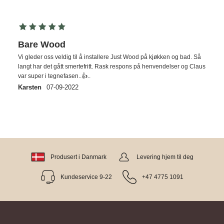
Bare Wood
Vi gleder oss veldig til å installere Just Wood på kjøkken og bad. Så
langt har det gått smertefritt. Rask respons på henvendelser og Claus
var super i tegnefasen..👍..
Karsten
07-09-2022
Produsert i Danmark
Levering hjem til deg
Kundeservice 9-22
+47 4775 1091