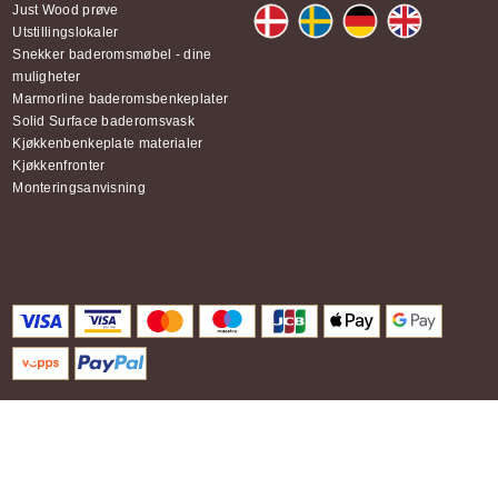
Just Wood prøve
Utstillingslokaler
Snekker baderomsmøbel - dine
muligheter
Marmorline baderomsbenkeplater
Solid Surface baderomsvask
Kjøkkenbenkeplate materialer
Kjøkkenfronter
Monteringsanvisning