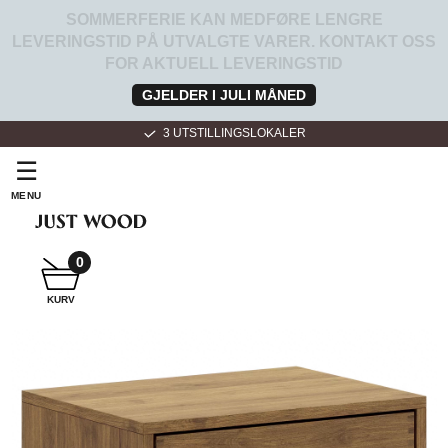
SOMMERFERIE KAN MEDFØRE LENGRE
LEVERINGSTID PÅ UTVALGTE VARER. KONTAKT OSS
FOR AKTUELL LEVERINGSTID
GJELDER I JULI MÅNED
3 UTSTILLINGSLOKALER
☰
MENU
SNEKKER
BADEROMSMØBLER
0
KURV
SNEKKER
KJØKKEN
FOR