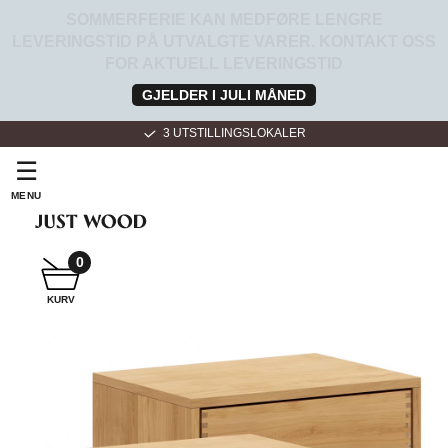
SOMMERFERIE KAN MEDFØRE LENGRE
LEVERINGSTID PÅ UTVALGTE VARER. KONTAKT OSS
FOR AKTUELL LEVERINGSTID
GJELDER I JULI MÅNED
3 UTSTILLINGSLOKALER
☰
MENU
SNEKKER
BADEROMSMØBLER
0
KURV
SNEKKER
KJØKKEN
FOR