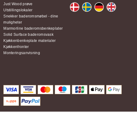
Just Wood prøve
Utstillingslokaler
Snekker baderomsmøbel - dine
muligheter
Marmorline baderomsbenkeplater
Solid Surface baderomsvask
Kjøkkenbenkeplate materialer
Kjøkkenfronter
Monteringsanvisning