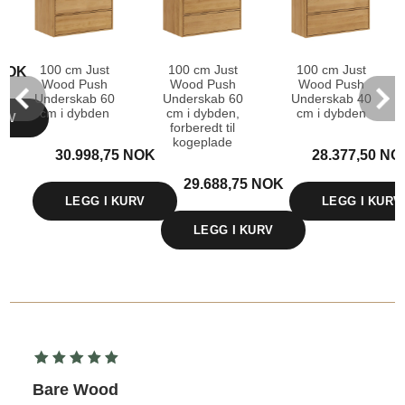
100 cm Just
100 cm Just
100 cm Just
 NOK
Wood Push
Wood Push
Wood Push
Underskab 60
Underskab 60
Underskab 40
cm i dybden
cm i dybden,
cm i dybden
URV
forberedt til
kogeplade
30.998,75 NOK
28.377,50 NO
29.688,75 NOK
LEGG I KURV
LEGG I KURV
LEGG I KURV
Bare Wood