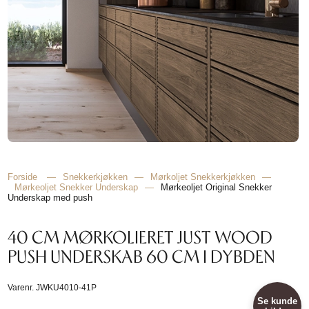
Forside
—
Snekkerkjøkken
—
Mørkoljet Snekkerkjøkken
—
Mørkeoljet Snekker Underskap
—
Mørkeoljet Original Snekker
Underskap med push
40 CM MØRKOLIERET JUST WOOD
PUSH UNDERSKAB 60 CM I DYBDEN
Varenr.
JWKU4010-41P
Se kunde