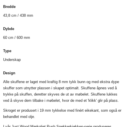
Bredde
43,8 cm / 438 mm
Dybde
60 cm / 600 mm
Type
Underskap
Design
Alle skuffene er laget med kraftig 8 mm tykk bunn og med ekstra dype
skuffer som utnytter plassen i skapet optimalt. Skuffene åpnes ved å
trykke på skuffen, deretter skyves de ut av møbelet. Skuffene lukkes
ved å skyve dem tilbake i møbelet, hvor de med et 'klikk' glir på plass.
Skroget er produsert i 19 mm tykkelse med finért eikekant, som også er
behandlet med olje.
I vår Just Wood Mørkoljet Push Snekkerkjøkken-serie produseres