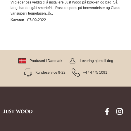
Vi gleder oss veldig til å installere Just Wood på kjøkken og bad. Så
langt har det gått smertefritt. Rask respons på henvendelser og Claus
var super i tegnefasen..👍..
Karsten
07-09-2022
Produsert i Danmark
Levering hjem til deg
Kundeservice 9-22
+47 4775 1091