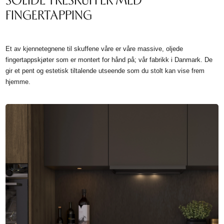
FINGERTAPPING
Et av kjennetegnene til skuffene våre er våre massive, oljede
fingertappskjøter som er montert for hånd på; vår fabrikk i Danmark. De
gir et pent og estetisk tiltalende utseende som du stolt kan vise frem
hjemme.