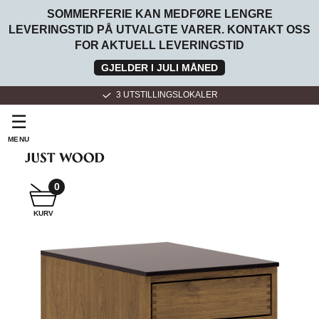
SOMMERFERIE KAN MEDFØRE LENGRE
LEVERINGSTID PÅ UTVALGTE VARER. KONTAKT OSS
FOR AKTUELL LEVERINGSTID
GJELDER I JULI MÅNED
3 UTSTILLINGSLOKALER
☰
MENU
SNEKKER
BADEROMSMØBLER
0
KURV
SNEKKER
KJØKKEN
FOR