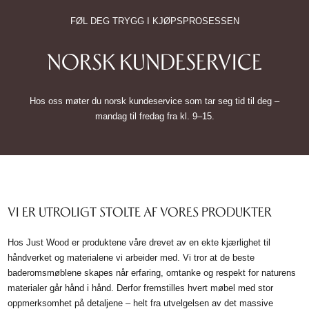
FØL DEG TRYGG I KJØPSPROSESSEN
NORSK KUNDESERVICE
Hos oss møter du norsk kundeservice som tar seg tid til deg –
mandag til fredag fra kl. 9–15.
VI ER UTROLIGT STOLTE AF VORES PRODUKTER
Hos Just Wood er produktene våre drevet av en ekte kjærlighet til
håndverket og materialene vi arbeider med. Vi tror at de beste
baderomsmøblene skapes når erfaring, omtanke og respekt for naturens
materialer går hånd i hånd. Derfor fremstilles hvert møbel med stor
oppmerksomhet på detaljene – helt fra utvelgelsen av det massive