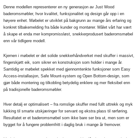
Denne modellen representerer en ny generasjon av Just Wood
baderomsmøbler, hvor kvalitet, funksjonalitet og design går opp i en
høyere enhet. Møbelet er utviklet på bakgrunn av mange års erfaring og
konkret tilbakemelding fra både kunder og montører. Målet vårt har vært
å skape et enda mer kompromissløst, snekkerprodusert baderomsmøbel
enn vår tidligere modell.
Kjernen i møbelet er det solide snekkerhåndverket med skuffer i massivt,
fingerskjøtt eik, som sikrer en konstruksjon som holder i mange år.
Samtidig er møbelet spekket med gjennomtenkte funksjoner som Easy
Access-installasjon, Safe Mount-system og Open Bottom-design, som
gjør både montering og tilkobling betydelig enklere og mer fleksibel enn
på tradisjonelle baderomsmøbler.
Hver detalj er optimalisert – fra romslige skuffer med fullt uttrekk og myk
lukking til smarte utskjæringer for servant og ekstra plass til rørføring.
Resultatet er et baderomsmøbel som ikke bare ser bra ut, men som er
bygget for å fungere problemfritt i daglig bruk i mange år fremover.