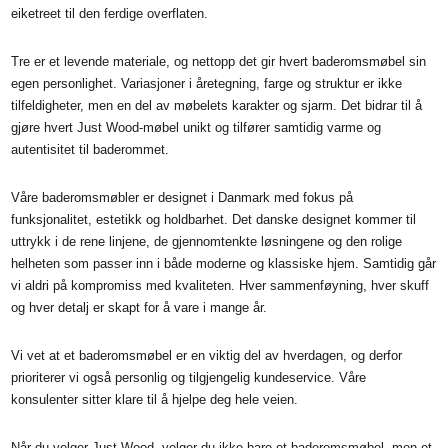
eiketreet til den ferdige overflaten.
Tre er et levende materiale, og nettopp det gir hvert baderomsmøbel sin
egen personlighet. Variasjoner i åretegning, farge og struktur er ikke
tilfeldigheter, men en del av møbelets karakter og sjarm. Det bidrar til å
gjøre hvert Just Wood-møbel unikt og tilfører samtidig varme og
autentisitet til baderommet.
Våre baderomsmøbler er designet i Danmark med fokus på
funksjonalitet, estetikk og holdbarhet. Det danske designet kommer til
uttrykk i de rene linjene, de gjennomtenkte løsningene og den rolige
helheten som passer inn i både moderne og klassiske hjem. Samtidig går
vi aldri på kompromiss med kvaliteten. Hver sammenføyning, hver skuff
og hver detalj er skapt for å vare i mange år.
Vi vet at et baderomsmøbel er en viktig del av hverdagen, og derfor
prioriterer vi også personlig og tilgjengelig kundeservice. Våre
konsulenter sitter klare til å hjelpe deg hele veien.
Når du velger Just Wood, velger du ikke bare et baderomsmøbel, men et