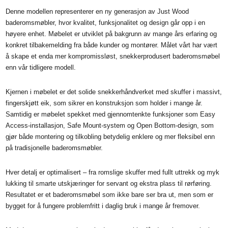
Denne modellen representerer en ny generasjon av Just Wood
baderomsmøbler, hvor kvalitet, funksjonalitet og design går opp i en
høyere enhet. Møbelet er utviklet på bakgrunn av mange års erfaring og
konkret tilbakemelding fra både kunder og montører. Målet vårt har vært
å skape et enda mer kompromissløst, snekkerprodusert baderomsmøbel
enn vår tidligere modell.
Kjernen i møbelet er det solide snekkerhåndverket med skuffer i massivt,
fingerskjøtt eik, som sikrer en konstruksjon som holder i mange år.
Samtidig er møbelet spekket med gjennomtenkte funksjoner som Easy
Access-installasjon, Safe Mount-system og Open Bottom-design, som
gjør både montering og tilkobling betydelig enklere og mer fleksibel enn
på tradisjonelle baderomsmøbler.
Hver detalj er optimalisert – fra romslige skuffer med fullt uttrekk og myk
lukking til smarte utskjæringer for servant og ekstra plass til rørføring.
Resultatet er et baderomsmøbel som ikke bare ser bra ut, men som er
bygget for å fungere problemfritt i daglig bruk i mange år fremover.