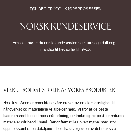
FØL DEG TRYGG I KJØPSPROSESSEN
NORSK KUNDESERVICE
Hos oss møter du norsk kundeservice som tar seg tid til deg –
mandag til fredag fra kl. 9–15.
VI ER UTROLIGT STOLTE AF VORES PRODUKTER
Hos Just Wood er produktene våre drevet av en ekte kjærlighet til
håndverket og materialene vi arbeider med. Vi tror at de beste
baderomsmøblene skapes når erfaring, omtanke og respekt for naturens
materialer går hånd i hånd. Derfor fremstilles hvert møbel med stor
oppmerksomhet på detaljene – helt fra utvelgelsen av det massive