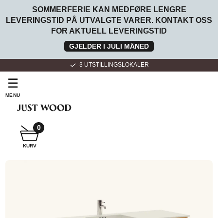
SOMMERFERIE KAN MEDFØRE LENGRE
LEVERINGSTID PÅ UTVALGTE VARER. KONTAKT OSS
FOR AKTUELL LEVERINGSTID
GJELDER I JULI MÅNED
3 UTSTILLINGSLOKALER
☰
MENU
SNEKKER
BADEROMSMØBLER
0
KURV
SNEKKER
KJØKKEN
FOR