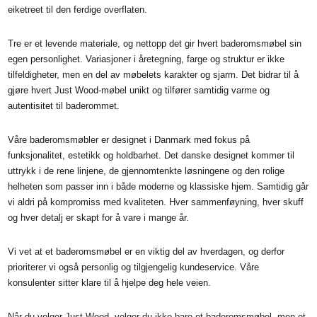
eiketreet til den ferdige overflaten.
Tre er et levende materiale, og nettopp det gir hvert baderomsmøbel sin
egen personlighet. Variasjoner i åretegning, farge og struktur er ikke
tilfeldigheter, men en del av møbelets karakter og sjarm. Det bidrar til å
gjøre hvert Just Wood-møbel unikt og tilfører samtidig varme og
autentisitet til baderommet.
Våre baderomsmøbler er designet i Danmark med fokus på
funksjonalitet, estetikk og holdbarhet. Det danske designet kommer til
uttrykk i de rene linjene, de gjennomtenkte løsningene og den rolige
helheten som passer inn i både moderne og klassiske hjem. Samtidig går
vi aldri på kompromiss med kvaliteten. Hver sammenføyning, hver skuff
og hver detalj er skapt for å vare i mange år.
Vi vet at et baderomsmøbel er en viktig del av hverdagen, og derfor
prioriterer vi også personlig og tilgjengelig kundeservice. Våre
konsulenter sitter klare til å hjelpe deg hele veien.
Når du velger Just Wood, velger du ikke bare et baderomsmøbel, men et