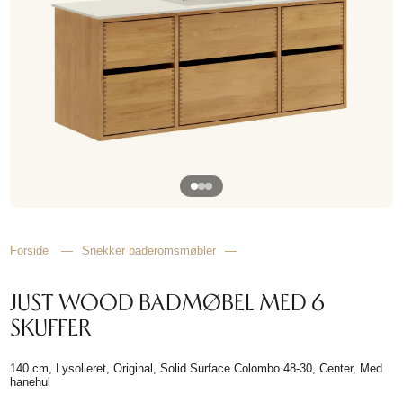
HJEMMET
FINN
INSPIRASJON
Forside
—
Snekker baderomsmøbler
—
JUST WOOD BADMØBEL MED 6
SKUFFER
140 cm, Lysolieret, Original, Solid Surface Colombo 48-30, Center, Med
hanehul