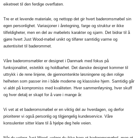
eiketreet til den ferdige overflaten.
Tre er et levende materiale, og nettopp det gir hvert baderomsmøbel sin
egen personlighet. Variasjoner i åretegning, farge og struktur er ikke
tilfeldigheter, men en del av møbelets karakter og sjarm. Det bidrar til å
gjøre hvert Just Wood-møbel unikt og tilfører samtidig varme og
autentisitet til baderommet.
Våre baderomsmøbler er designet i Danmark med fokus på
funksjonalitet, estetikk og holdbarhet. Det danske designet kommer til
uttrykk i de rene linjene, de gjennomtenkte løsningene og den rolige
helheten som passer inn i både moderne og klassiske hjem. Samtidig går
vi aldri på kompromiss med kvaliteten. Hver sammenføyning, hver skuff
og hver detalj er skapt for å vare i mange år.
Vi vet at et baderomsmøbel er en viktig del av hverdagen, og derfor
prioriterer vi også personlig og tilgjengelig kundeservice. Våre
konsulenter sitter klare til å hjelpe deg hele veien.
Når du velger Just Wood, velger du ikke bare et baderomsmøbel, men et