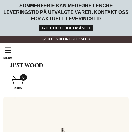
SOMMERFERIE KAN MEDFØRE LENGRE
LEVERINGSTID PÅ UTVALGTE VARER. KONTAKT OSS
FOR AKTUELL LEVERINGSTID
GJELDER I JULI MÅNED
3 UTSTILLINGSLOKALER
☰
MENU
SNEKKER
BADEROMSMØBLER
0
KURV
SNEKKER
KJØKKEN
FOR