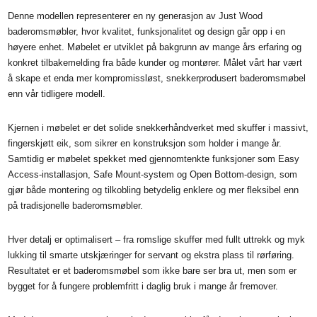
Denne modellen representerer en ny generasjon av Just Wood
baderomsmøbler, hvor kvalitet, funksjonalitet og design går opp i en
høyere enhet. Møbelet er utviklet på bakgrunn av mange års erfaring og
konkret tilbakemelding fra både kunder og montører. Målet vårt har vært
å skape et enda mer kompromissløst, snekkerprodusert baderomsmøbel
enn vår tidligere modell.
Kjernen i møbelet er det solide snekkerhåndverket med skuffer i massivt,
fingerskjøtt eik, som sikrer en konstruksjon som holder i mange år.
Samtidig er møbelet spekket med gjennomtenkte funksjoner som Easy
Access-installasjon, Safe Mount-system og Open Bottom-design, som
gjør både montering og tilkobling betydelig enklere og mer fleksibel enn
på tradisjonelle baderomsmøbler.
Hver detalj er optimalisert – fra romslige skuffer med fullt uttrekk og myk
lukking til smarte utskjæringer for servant og ekstra plass til rørføring.
Resultatet er et baderomsmøbel som ikke bare ser bra ut, men som er
bygget for å fungere problemfritt i daglig bruk i mange år fremover.