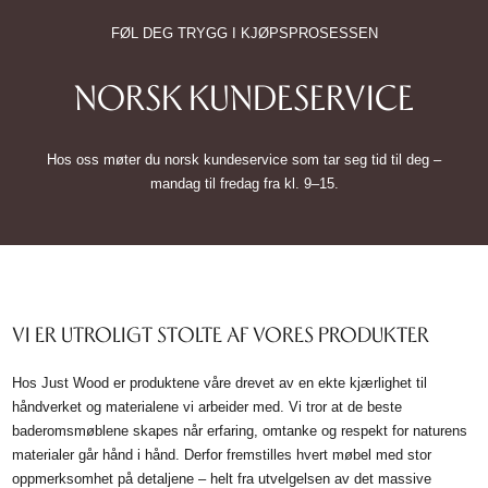
FØL DEG TRYGG I KJØPSPROSESSEN
NORSK KUNDESERVICE
Hos oss møter du norsk kundeservice som tar seg tid til deg –
mandag til fredag fra kl. 9–15.
VI ER UTROLIGT STOLTE AF VORES PRODUKTER
Hos Just Wood er produktene våre drevet av en ekte kjærlighet til
håndverket og materialene vi arbeider med. Vi tror at de beste
baderomsmøblene skapes når erfaring, omtanke og respekt for naturens
materialer går hånd i hånd. Derfor fremstilles hvert møbel med stor
oppmerksomhet på detaljene – helt fra utvelgelsen av det massive