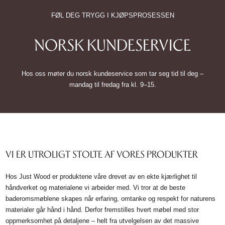
FØL DEG TRYGG I KJØPSPROSESSEN
NORSK KUNDESERVICE
Hos oss møter du norsk kundeservice som tar seg tid til deg –
mandag til fredag fra kl. 9–15.
VI ER UTROLIGT STOLTE AF VORES PRODUKTER
Hos Just Wood er produktene våre drevet av en ekte kjærlighet til
håndverket og materialene vi arbeider med. Vi tror at de beste
baderomsmøblene skapes når erfaring, omtanke og respekt for naturens
materialer går hånd i hånd. Derfor fremstilles hvert møbel med stor
oppmerksomhet på detaljene – helt fra utvelgelsen av det massive