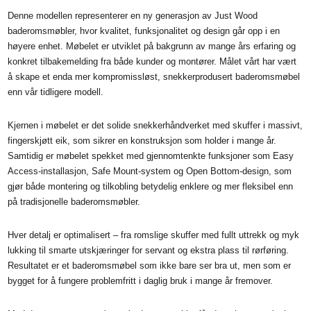
Denne modellen representerer en ny generasjon av Just Wood
baderomsmøbler, hvor kvalitet, funksjonalitet og design går opp i en
høyere enhet. Møbelet er utviklet på bakgrunn av mange års erfaring og
konkret tilbakemelding fra både kunder og montører. Målet vårt har vært
å skape et enda mer kompromissløst, snekkerprodusert baderomsmøbel
enn vår tidligere modell.
Kjernen i møbelet er det solide snekkerhåndverket med skuffer i massivt,
fingerskjøtt eik, som sikrer en konstruksjon som holder i mange år.
Samtidig er møbelet spekket med gjennomtenkte funksjoner som Easy
Access-installasjon, Safe Mount-system og Open Bottom-design, som
gjør både montering og tilkobling betydelig enklere og mer fleksibel enn
på tradisjonelle baderomsmøbler.
Hver detalj er optimalisert – fra romslige skuffer med fullt uttrekk og myk
lukking til smarte utskjæringer for servant og ekstra plass til rørføring.
Resultatet er et baderomsmøbel som ikke bare ser bra ut, men som er
bygget for å fungere problemfritt i daglig bruk i mange år fremover.