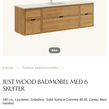
HJEMMET
FINN
INSPIRASJON
Forside
—
Snekker baderomsmøbler
—
JUST WOOD BADMØBEL MED 6
SKUFFER
180 cm, Lysolieret, Gribeliste, Solid Surface Colombo 48-30, Center, Med
hanehul