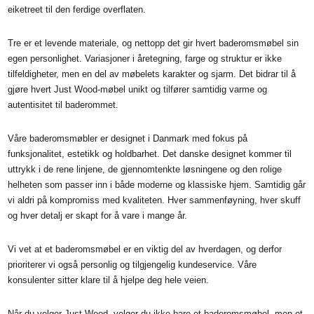
eiketreet til den ferdige overflaten.
Tre er et levende materiale, og nettopp det gir hvert baderomsmøbel sin
egen personlighet. Variasjoner i åretegning, farge og struktur er ikke
tilfeldigheter, men en del av møbelets karakter og sjarm. Det bidrar til å
gjøre hvert Just Wood-møbel unikt og tilfører samtidig varme og
autentisitet til baderommet.
Våre baderomsmøbler er designet i Danmark med fokus på
funksjonalitet, estetikk og holdbarhet. Det danske designet kommer til
uttrykk i de rene linjene, de gjennomtenkte løsningene og den rolige
helheten som passer inn i både moderne og klassiske hjem. Samtidig går
vi aldri på kompromiss med kvaliteten. Hver sammenføyning, hver skuff
og hver detalj er skapt for å vare i mange år.
Vi vet at et baderomsmøbel er en viktig del av hverdagen, og derfor
prioriterer vi også personlig og tilgjengelig kundeservice. Våre
konsulenter sitter klare til å hjelpe deg hele veien.
Når du velger Just Wood, velger du ikke bare et baderomsmøbel, men et