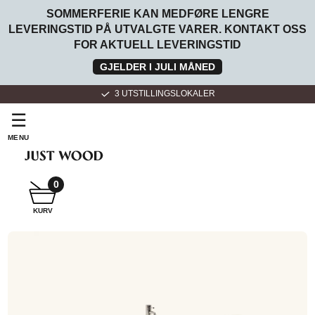
SOMMERFERIE KAN MEDFØRE LENGRE
LEVERINGSTID PÅ UTVALGTE VARER. KONTAKT OSS
FOR AKTUELL LEVERINGSTID
GJELDER I JULI MÅNED
3 UTSTILLINGSLOKALER
☰
MENU
SNEKKER
BADEROMSMØBLER
0
KURV
SNEKKER
KJØKKEN
FOR