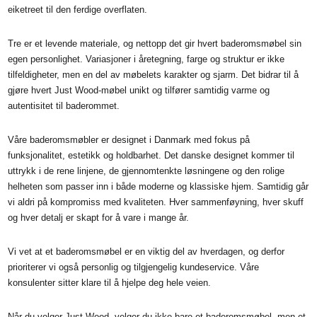
eiketreet til den ferdige overflaten.
Tre er et levende materiale, og nettopp det gir hvert baderomsmøbel sin
egen personlighet. Variasjoner i åretegning, farge og struktur er ikke
tilfeldigheter, men en del av møbelets karakter og sjarm. Det bidrar til å
gjøre hvert Just Wood-møbel unikt og tilfører samtidig varme og
autentisitet til baderommet.
Våre baderomsmøbler er designet i Danmark med fokus på
funksjonalitet, estetikk og holdbarhet. Det danske designet kommer til
uttrykk i de rene linjene, de gjennomtenkte løsningene og den rolige
helheten som passer inn i både moderne og klassiske hjem. Samtidig går
vi aldri på kompromiss med kvaliteten. Hver sammenføyning, hver skuff
og hver detalj er skapt for å vare i mange år.
Vi vet at et baderomsmøbel er en viktig del av hverdagen, og derfor
prioriterer vi også personlig og tilgjengelig kundeservice. Våre
konsulenter sitter klare til å hjelpe deg hele veien.
Når du velger Just Wood, velger du ikke bare et baderomsmøbel, men et