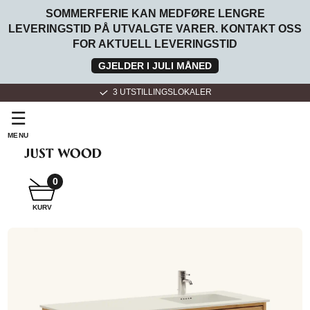
SOMMERFERIE KAN MEDFØRE LENGRE
LEVERINGSTID PÅ UTVALGTE VARER. KONTAKT OSS
FOR AKTUELL LEVERINGSTID
GJELDER I JULI MÅNED
3 UTSTILLINGSLOKALER
☰
MENU
SNEKKER
BADEROMSMØBLER
0
KURV
SNEKKER
KJØKKEN
FOR