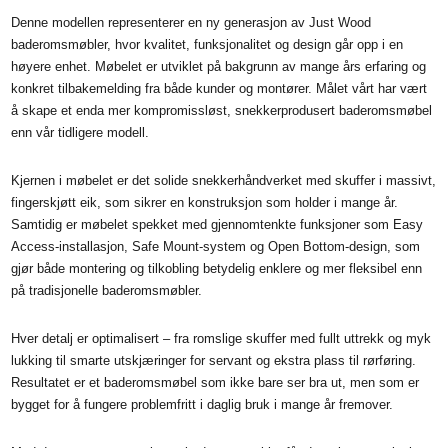
Denne modellen representerer en ny generasjon av Just Wood
baderomsmøbler, hvor kvalitet, funksjonalitet og design går opp i en
høyere enhet. Møbelet er utviklet på bakgrunn av mange års erfaring og
konkret tilbakemelding fra både kunder og montører. Målet vårt har vært
å skape et enda mer kompromissløst, snekkerprodusert baderomsmøbel
enn vår tidligere modell.
Kjernen i møbelet er det solide snekkerhåndverket med skuffer i massivt,
fingerskjøtt eik, som sikrer en konstruksjon som holder i mange år.
Samtidig er møbelet spekket med gjennomtenkte funksjoner som Easy
Access-installasjon, Safe Mount-system og Open Bottom-design, som
gjør både montering og tilkobling betydelig enklere og mer fleksibel enn
på tradisjonelle baderomsmøbler.
Hver detalj er optimalisert – fra romslige skuffer med fullt uttrekk og myk
lukking til smarte utskjæringer for servant og ekstra plass til rørføring.
Resultatet er et baderomsmøbel som ikke bare ser bra ut, men som er
bygget for å fungere problemfritt i daglig bruk i mange år fremover.