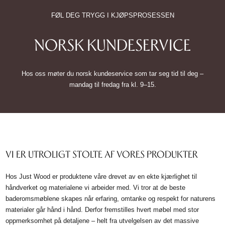
FØL DEG TRYGG I KJØPSPROSESSEN
NORSK KUNDESERVICE
Hos oss møter du norsk kundeservice som tar seg tid til deg –
mandag til fredag fra kl. 9–15.
VI ER UTROLIGT STOLTE AF VORES PRODUKTER
Hos Just Wood er produktene våre drevet av en ekte kjærlighet til
håndverket og materialene vi arbeider med. Vi tror at de beste
baderomsmøblene skapes når erfaring, omtanke og respekt for naturens
materialer går hånd i hånd. Derfor fremstilles hvert møbel med stor
oppmerksomhet på detaljene – helt fra utvelgelsen av det massive