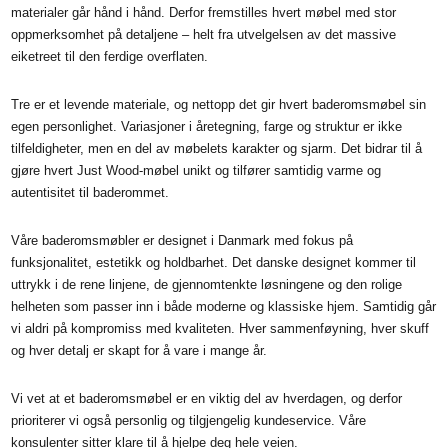
eiketreet til den ferdige overflaten.
Tre er et levende materiale, og nettopp det gir hvert baderomsmøbel sin
egen personlighet. Variasjoner i åretegning, farge og struktur er ikke
tilfeldigheter, men en del av møbelets karakter og sjarm. Det bidrar til å
gjøre hvert Just Wood-møbel unikt og tilfører samtidig varme og
autentisitet til baderommet.
Våre baderomsmøbler er designet i Danmark med fokus på
funksjonalitet, estetikk og holdbarhet. Det danske designet kommer til
uttrykk i de rene linjene, de gjennomtenkte løsningene og den rolige
helheten som passer inn i både moderne og klassiske hjem. Samtidig går
vi aldri på kompromiss med kvaliteten. Hver sammenføyning, hver skuff
og hver detalj er skapt for å vare i mange år.
Vi vet at et baderomsmøbel er en viktig del av hverdagen, og derfor
prioriterer vi også personlig og tilgjengelig kundeservice. Våre
konsulenter sitter klare til å hjelpe deg hele veien.
Når du velger Just Wood, velger du ikke bare et baderomsmøbel, men et