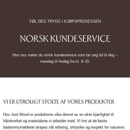
FØL DEG TRYGG I KJØPSPROSESSEN
NORSK KUNDESERVICE
Hos oss møter du norsk kundeservice som tar seg tid til deg –
mandag til fredag fra kl. 9–15.
VI ER UTROLIGT STOLTE AF VORES PRODUKTER
Hos Just Wood er produktene våre drevet av en ekte kjærlighet til
håndverket og materialene vi arbeider med. Vi tror at de beste
baderomsmøblene skapes når erfaring, omtanke og respekt for naturens
materialer går hånd i hånd. Derfor fremstilles hvert møbel med stor
oppmerksomhet på detaljene – helt fra utvelgelsen av det massive