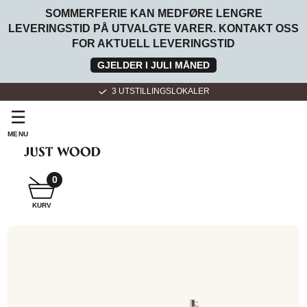
SOMMERFERIE KAN MEDFØRE LENGRE
LEVERINGSTID PÅ UTVALGTE VARER. KONTAKT OSS
FOR AKTUELL LEVERINGSTID
GJELDER I JULI MÅNED
3 UTSTILLINGSLOKALER
☰
MENU
SNEKKER
BADEROMSMØBLER
0
KURV
SNEKKER
KJØKKEN
FOR