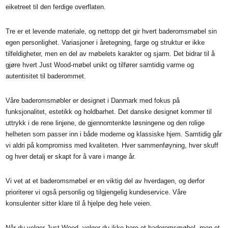
eiketreet til den ferdige overflaten.
Tre er et levende materiale, og nettopp det gir hvert baderomsmøbel sin
egen personlighet. Variasjoner i åretegning, farge og struktur er ikke
tilfeldigheter, men en del av møbelets karakter og sjarm. Det bidrar til å
gjøre hvert Just Wood-møbel unikt og tilfører samtidig varme og
autentisitet til baderommet.
Våre baderomsmøbler er designet i Danmark med fokus på
funksjonalitet, estetikk og holdbarhet. Det danske designet kommer til
uttrykk i de rene linjene, de gjennomtenkte løsningene og den rolige
helheten som passer inn i både moderne og klassiske hjem. Samtidig går
vi aldri på kompromiss med kvaliteten. Hver sammenføyning, hver skuff
og hver detalj er skapt for å vare i mange år.
Vi vet at et baderomsmøbel er en viktig del av hverdagen, og derfor
prioriterer vi også personlig og tilgjengelig kundeservice. Våre
konsulenter sitter klare til å hjelpe deg hele veien.
Når du velger Just Wood, velger du ikke bare et baderomsmøbel, men et