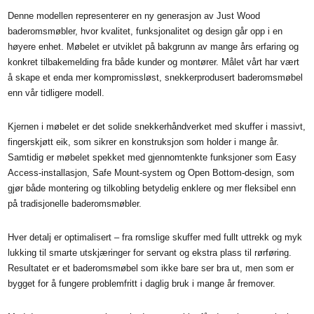
Denne modellen representerer en ny generasjon av Just Wood
baderomsmøbler, hvor kvalitet, funksjonalitet og design går opp i en
høyere enhet. Møbelet er utviklet på bakgrunn av mange års erfaring og
konkret tilbakemelding fra både kunder og montører. Målet vårt har vært
å skape et enda mer kompromissløst, snekkerprodusert baderomsmøbel
enn vår tidligere modell.
Kjernen i møbelet er det solide snekkerhåndverket med skuffer i massivt,
fingerskjøtt eik, som sikrer en konstruksjon som holder i mange år.
Samtidig er møbelet spekket med gjennomtenkte funksjoner som Easy
Access-installasjon, Safe Mount-system og Open Bottom-design, som
gjør både montering og tilkobling betydelig enklere og mer fleksibel enn
på tradisjonelle baderomsmøbler.
Hver detalj er optimalisert – fra romslige skuffer med fullt uttrekk og myk
lukking til smarte utskjæringer for servant og ekstra plass til rørføring.
Resultatet er et baderomsmøbel som ikke bare ser bra ut, men som er
bygget for å fungere problemfritt i daglig bruk i mange år fremover.