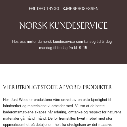
FØL DEG TRYGG I KJØPSPROSESSEN
NORSK KUNDESERVICE
Hos oss møter du norsk kundeservice som tar seg tid til deg –
mandag til fredag fra kl. 9–15.
VI ER UTROLIGT STOLTE AF VORES PRODUKTER
Hos Just Wood er produktene våre drevet av en ekte kjærlighet til
håndverket og materialene vi arbeider med. Vi tror at de beste
baderomsmøblene skapes når erfaring, omtanke og respekt for naturens
materialer går hånd i hånd. Derfor fremstilles hvert møbel med stor
oppmerksomhet på detaljene – helt fra utvelgelsen av det massive