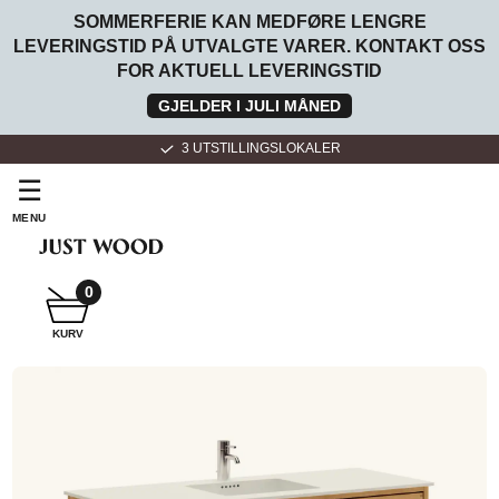
SOMMERFERIE KAN MEDFØRE LENGRE
LEVERINGSTID PÅ UTVALGTE VARER. KONTAKT OSS
FOR AKTUELL LEVERINGSTID
GJELDER I JULI MÅNED
+47 4775 1091
☰
MENU
SNEKKER
BADEROMSMØBLER
0
KURV
SNEKKER
KJØKKEN
FOR