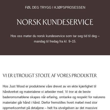
FØL DEG TRYGG I KJØPSPROSESSEN
NORSK KUNDESERVICE
Hos oss møter du norsk kundeservice som tar seg tid til deg –
mandag til fredag fra kl. 9–15.
VI ER UTROLIGT STOLTE AF VORES PRODUKTER
Hos Just Wood er produktene våre drevet av en ekte kjærlighet til
håndverket og materialene vi arbeider med. Vi tror at de beste
baderomsmøblene skapes når erfaring, omtanke og respekt for naturens
materialer går hånd i hånd. Derfor fremstilles hvert møbel med stor
oppmerksomhet på detaljene – helt fra utvelgelsen av det massive