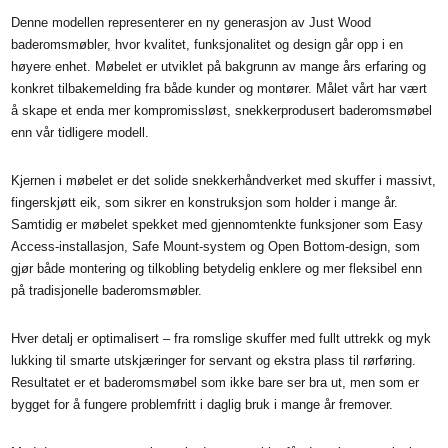
Denne modellen representerer en ny generasjon av Just Wood
baderomsmøbler, hvor kvalitet, funksjonalitet og design går opp i en
høyere enhet. Møbelet er utviklet på bakgrunn av mange års erfaring og
konkret tilbakemelding fra både kunder og montører. Målet vårt har vært
å skape et enda mer kompromissløst, snekkerprodusert baderomsmøbel
enn vår tidligere modell.
Kjernen i møbelet er det solide snekkerhåndverket med skuffer i massivt,
fingerskjøtt eik, som sikrer en konstruksjon som holder i mange år.
Samtidig er møbelet spekket med gjennomtenkte funksjoner som Easy
Access-installasjon, Safe Mount-system og Open Bottom-design, som
gjør både montering og tilkobling betydelig enklere og mer fleksibel enn
på tradisjonelle baderomsmøbler.
Hver detalj er optimalisert – fra romslige skuffer med fullt uttrekk og myk
lukking til smarte utskjæringer for servant og ekstra plass til rørføring.
Resultatet er et baderomsmøbel som ikke bare ser bra ut, men som er
bygget for å fungere problemfritt i daglig bruk i mange år fremover.