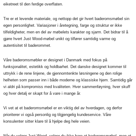
eiketreet til den ferdige overflaten.
Tre er et levende materiale, og nettopp det gir hvert baderomsmøbel sin
egen personlighet. Variasjoner i åretegning, farge og struktur er ikke
tilfeldigheter, men en del av møbelets karakter og sjarm. Det bidrar til å
gjøre hvert Just Wood-møbel unikt og tilfører samtidig varme og
autentisitet til baderommet.
Våre baderomsmøbler er designet i Danmark med fokus på
funksjonalitet, estetikk og holdbarhet. Det danske designet kommer til
uttrykk i de rene linjene, de gjennomtenkte løsningene og den rolige
helheten som passer inn i både moderne og klassiske hjem. Samtidig går
vi aldri på kompromiss med kvaliteten. Hver sammenføyning, hver skuff
og hver detalj er skapt for å vare i mange år.
Vi vet at et baderomsmøbel er en viktig del av hverdagen, og derfor
prioriterer vi også personlig og tilgjengelig kundeservice. Våre
konsulenter sitter klare til å hjelpe deg hele veien.
Når du velger Just Wood, velger du ikke bare et baderomsmøbel, men et