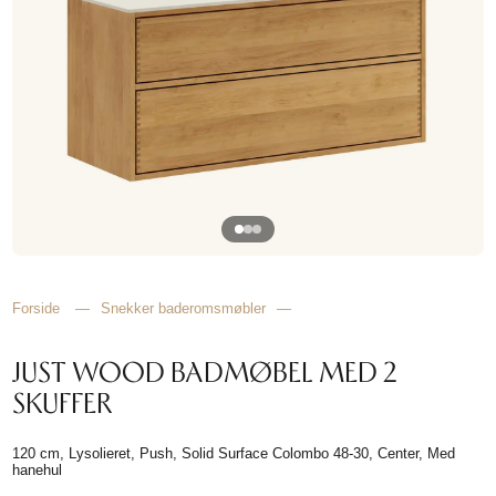
HJEMMET
FINN
INSPIRASJON
Forside
—
Snekker baderomsmøbler
—
JUST WOOD BADMØBEL MED 2
SKUFFER
120 cm, Lysolieret, Push, Solid Surface Colombo 48-30, Center, Med
hanehul